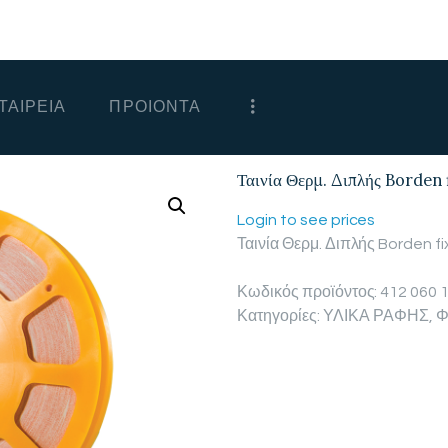
ΑΡΧΙΚΗ
ΕΤΑΙΡΕΙΑ
ΤΑΙΡΕΙΑ
ΠΡΟΙΟΝΤΑ
ΠΡΟΙΟΝΤΑ
ΕΠΙΚΟΙΝΩΝΙΑ
Ταινία Θερμ. Διπλής Borden 
ΧΟΝΔΡΙΚΗ
Login to see prices
Ταινία Θερμ. Διπλής Borden f
ΕΛΛΗΝΙΚΆ
Κωδικός προϊόντος:
412 060 
Κατηγορίες:
ΥΛΙΚΑ ΡΑΦΗΣ
,
Φ