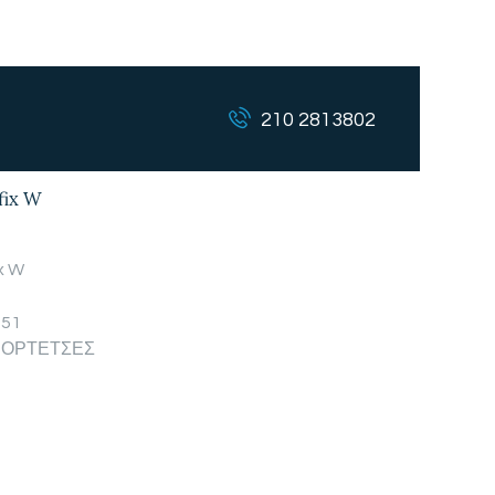
210 2813802
fix W
ix W
151
ΟΡΤΕΤΣΕΣ