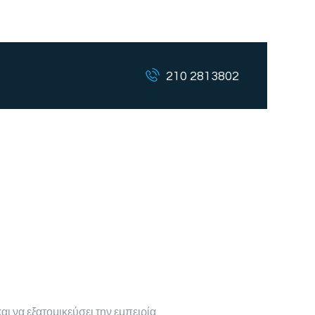
210 2813802
αι να εξατομικεύσει την εμπειρία