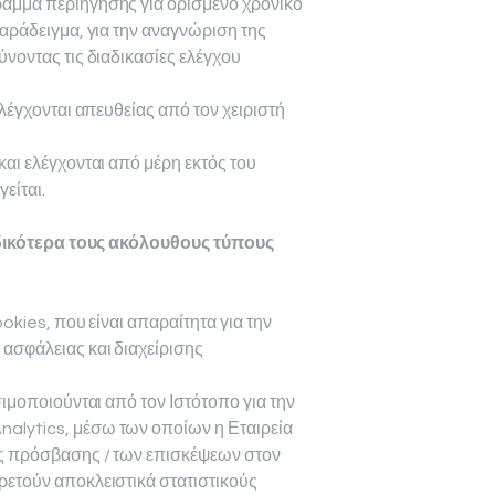
ραμμα περιήγησης για ορισμένο χρονικό
παράδειγμα, για την αναγνώριση της
νοντας τις διαδικασίες ελέγχου
ελέγχονται απευθείας από τον χειριστή
αι ελέγχονται από μέρη εκτός του
είται.
ιδικότερα τους ακόλουθους τύπους
ookies, που είναι απαραίτητα για την
ασφάλειας και διαχείρισης
σιμοποιούνται από τον Ιστότοπο για την
alytics, μέσω των οποίων η Εταιρεία
ης πρόσβασης / των επισκέψεων στον
ρετούν αποκλειστικά στατιστικούς