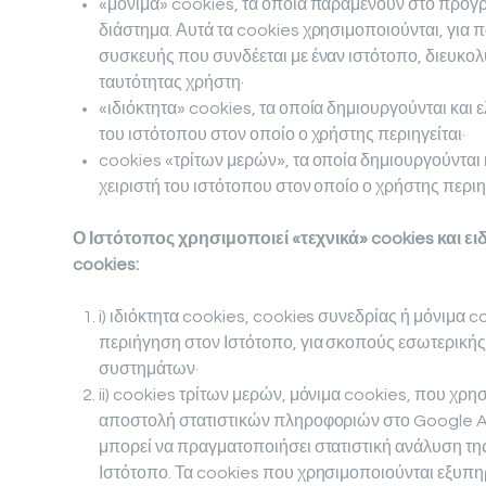
«μόνιμα» cookies, τα οποία παραμένουν στο πρόγ
διάστημα. Αυτά τα cookies χρησιμοποιούνται, για 
συσκευής που συνδέεται με έναν ιστότοπο, διευκολύ
ταυτότητας χρήστη·
«ιδιόκτητα» cookies, τα οποία δημιουργούνται και 
του ιστότοπου στον οποίο ο χρήστης περιηγείται·
cookies «τρίτων μερών», τα οποία δημιουργούνται κ
χειριστή του ιστότοπου στον οποίο ο χρήστης περιηγ
Ο Ιστότοπος χρησιμοποιεί «τεχνικά» cookies και ε
cookies:
i) ιδιόκτητα cookies, cookies συνεδρίας ή μόνιμα c
περιήγηση στον Ιστότοπο, για σκοπούς εσωτερικής 
συστημάτων·
ii) cookies τρίτων μερών, μόνιμα cookies, που χρη
αποστολή στατιστικών πληροφοριών στο Google An
μπορεί να πραγματοποιήσει στατιστική ανάλυση τ
Ιστότοπο. Τα cookies που χρησιμοποιούνται εξυπη