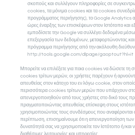
σκοπούς και συλλέγουν πληροφορίες σε συγκεντρ
cookies, τα μόνιμα cookies και τα cookies συνεδρία
προγράμματος περιήγησης), το Google Analytics α
ώρες έναρξης των επισκέψεων στον Ιστότοπο και ε
εμποδίσετε την Google να συλλέγει δεδομένα μέσω
επεξεργασία των δεδομένων, μεταφορτώνοντας και
πρόγραμμα περιήγησης από την ακόλουθη διεύθυν
http://tools.google.com/dlpage/gaoptout?hl=it
Μπορείτε να επιλέξετε για ποια cookies να δώσετε τη
cookies τρίτων μερών, οι χρήστες παρέχουν ή αρνούν
απευθείας στον κάτοχο του εν λόγω cookie, στον οποίο
περισσότερα cookies τρίτων μερών που υπάρχουν στ
απενεργοποιηθούν από τους χρήστες στο δικό τους π
πραγματοποιώντας απευθείας επίσκεψη στους ιστότοπ
χρησιμοποιώντας τους συνδέσμους που αναφέρονται σ
περίπτωση, επισημαίνουμε ότι η απενεργοποίηση των 
δυνατότητά σας να χρησιμοποιείτε τον Ιστότοπο ή/και ν
διαθέσιμες λειτουργίες και υπηρεσίες.