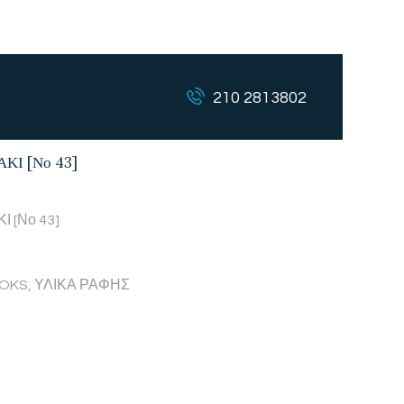
210 2813802
Ι [Νο 43]
 [Νο 43]
OOKS
,
ΥΛΙΚΑ ΡΑΦΗΣ