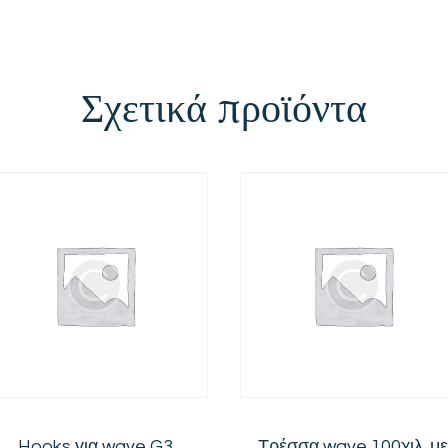
Σχετικά προϊόντα
Hooks για wave G3
Τρέσσα wave 100χιλ. με