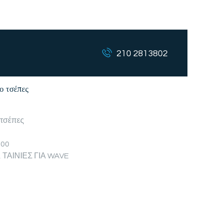
210 2813802
ο τσέπες
 τσέπες
100
,
ΤΑΙΝΙΕΣ ΓΙΑ WAVE