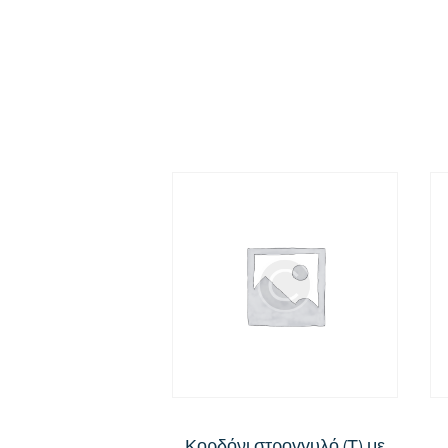
Κορδόνι στρογγυλό (Τ) με