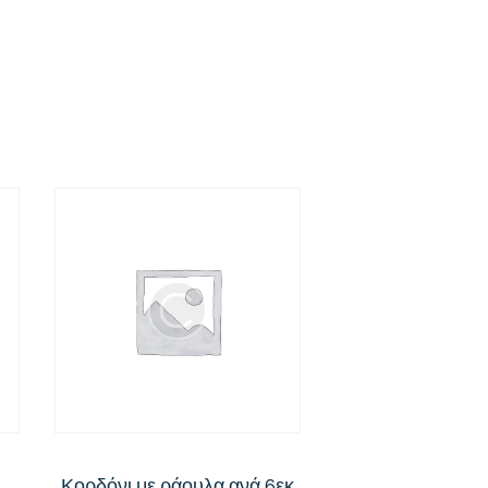
Κορδόνι με ράουλα ανά 6εκ