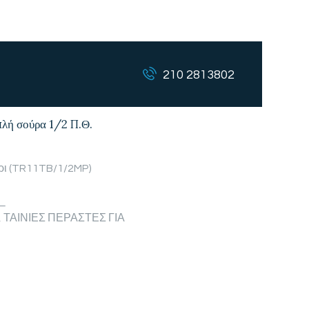
210 2813802
πλή σούρα 1/2 Π.Θ.
τάρι (TR11TB/1/2MP)
__
,
ΤΑΙΝΙΕΣ ΠΕΡΑΣΤΕΣ ΓΙΑ