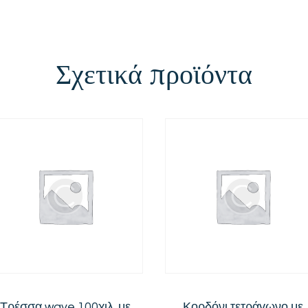
Σχετικά προϊόντα
Τρέσσα wave 100χιλ. με
Κορδόνι τετράγωνο με