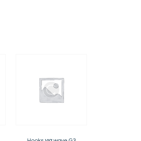
Hooks για wave G3