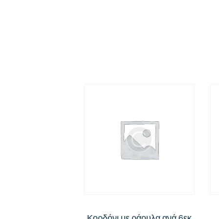
Κορδόνι με ράουλα ανά 6εκ