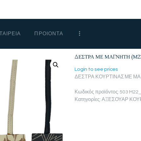
ΑΡΧΙΚΗ
ΕΤΑΙΡΕΙΑ
ΤΑΙΡΕΙΑ
ΠΡΟΙΟΝΤΑ
ΠΡΟΙΟΝΤΑ
ΕΠΙΚΟΙΝΩΝΙΑ
ΔΕΣΤΡΑ ΜΕ ΜΑΓΝΗΤΗ (Μ2
ΧΟΝΔΡΙΚΗ
Login to see prices
ΔΕΣΤΡΑ ΚΟΥΡΤΙΝΑΣ ΜΕ Μ
ΕΛΛΗΝΙΚΆ
Κωδικός προϊόντος:
503 M22
Κατηγορίες:
ΑΞΕΣΟΥΑΡ ΚΟΥ