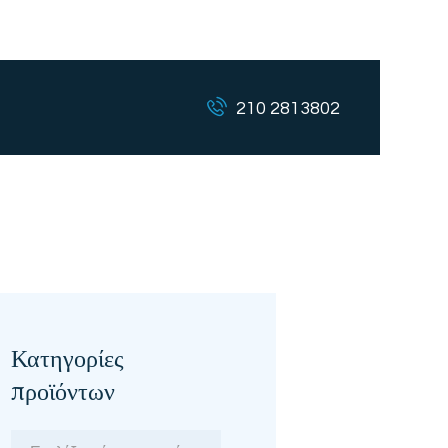
210 2813802
Κατηγορίες
προϊόντων