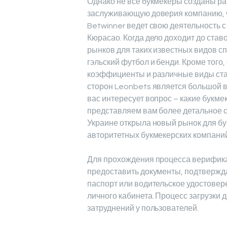
Однако не все букмекеры созданы р
заслуживающую доверия компанию, чт
Betwinner ведет свою деятельность с
Кюрасао. Когда дело доходит до став
рынков для таких известных видов спо
гэльский футбол и бенди. Кроме того
коэффициенты и различные виды став
сторон Leonbets является большой 
вас интересует вопрос – какие букме
представляем вам более детальное с
Украине открыла новый рынок для бук
авторитетных букмекерских компаний
Для прохождения процесса верификац
предоставить документы, подтвержд
паспорт или водительское удостовер
личного кабинета. Процесс загрузки 
затруднений у пользователей.