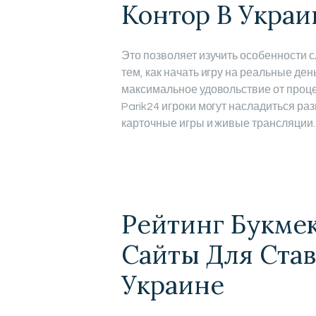
Контор В Украи
Это позволяет изучить особенности 
тем, как начать игру на реальные ден
максимальное удовольствие от проце
Parik24 игроки могут насладиться ра
карточные игры и живые трансляции.
Рейтинг Букме
Сайты Для Став
Украине