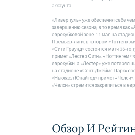
аккаунта.
«Ливерпуль» уже обеспечил себе чем
завершению сезона, в то время как «
еврокубковой зоне. 11 мая на стадио
Премьер-лиги, в котором «Тоттенхэм»
«Сити Граунд» состоится матч 36-го 
примет «Лестер Сити». «Ноттингем Ф
еврокубки, а «Лестер» уже потерял ш
на стадионе «Сент-Джеймс Парк» сост
«Ньюкасл Юнайтед» примет «Челси». 
«Челси» стремится закрепиться в евр
Обзор И Рейти