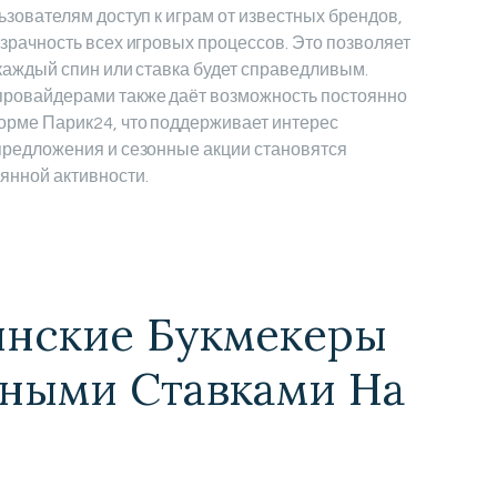
ьзователям доступ к играм от известных брендов,
зрачность всех игровых процессов. Это позволяет
 каждый спин или ставка будет справедливым.
провайдерами также даёт возможность постоянно
орме Парик24, что поддерживает интерес
предложения и сезонные акции становятся
янной активности.
инские Букмекеры
ьными Ставками На