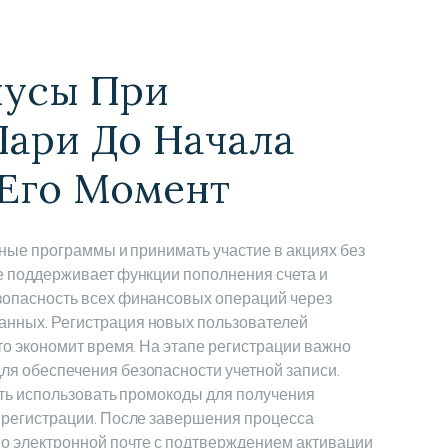
усы При
ари До Начала
 Его Момент
сные программы и принимать участие в акциях без
е поддерживает функции пополнения счета и
опасность всех финансовых операций через
нных. Регистрация новых пользователей
то экономит время. На этапе регистрации важно
я обеспечения безопасности учетной записи.
сть использовать промокоды для получения
 регистрации. После завершения процесса
о электронной почте с подтверждением активации