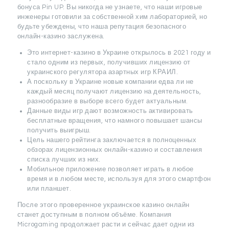
бонуса Pin UP. Вы никогда не узнаете, что наши игровые
инженеры готовили за собственной хим лабораторией, но
будьте убеждены, что наша репутация безопасного
онлайн-казино заслужена.
Это интернет-казино в Украине открылось в 2021 году и
стало одним из первых, получивших лицензию от
украинского регулятора азартных игр КРАИЛ.
А поскольку в Украине новые компании едва ли не
каждый месяц получают лицензию на деятельность,
разнообразие в выборе всего будет актуальным.
Данные виды игр дают возможность активировать
бесплатные вращения, что намного повышает шансы
получить выигрыш.
Цель нашего рейтинга заключается в полноценных
обзорах лицензионных онлайн-казино и составления
списка лучших из них.
Мобильное приложение позволяет играть в любое
время и в любом месте, используя для этого смартфон
или планшет.
После этого проверенное украинское казино онлайн
станет доступным в полном объёме. Компания
Microgaming продолжает расти и сейчас дает одни из