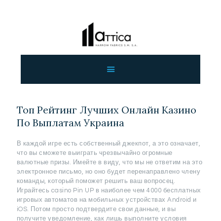
ΑΡΧΙΚΗ
ΕΤΑΙΡΕΙΑ
ΠΡΟΙΟΝΤΑ
Топ Рейтинг Лучших Онлайн Казино
ΕΠΙΚΟΙΝΩΝΙΑ
По Выплатам Украина
ΧΟΝΔΡΙΚΗ
ΕΛΛΗΝΙΚΆ
В каждой игре есть собственный джекпот, а это означает,
что вы сможете выиграть чрезвычайно огромные
валютные призы. Имейте в виду, что мы не ответим на это
электронное письмо, но оно будет перенаправлено члену
команды, который поможет решить ваш вопросец.
Играйтесь casino Pin UP в наиболее чем 4000 бесплатных
игровых автоматов на мобильных устройствах Android и
iOS. Потом просто подтвердите свои данные, и вы
получите уведомление, как лишь выполните условия