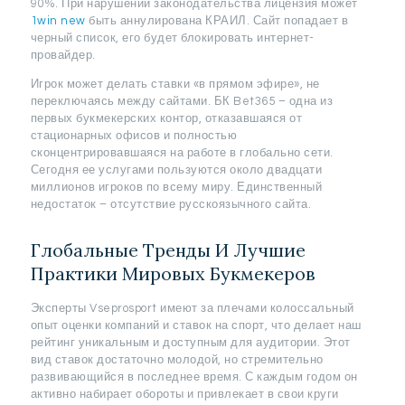
90%. При нарушении законодательства лицензия может
1win new
быть аннулирована КРАИЛ. Сайт попадает в
черный список, его будет блокировать интернет-
провайдер.
Игрок может делать ставки «в прямом эфире», не
переключаясь между сайтами. БК Bet365 – одна из
первых букмекерских контор, отказавшаяся от
стационарных офисов и полностью
сконцентрировавшаяся на работе в глобально сети.
Сегодня ее услугами пользуются около двадцати
миллионов игроков по всему миру. Единственный
недостаток – отсутствие русскоязычного сайта.
Глобальные Тренды И Лучшие
Практики Мировых Букмекеров
Эксперты Vseprosport имеют за плечами колоссальный
опыт оценки компаний и ставок на спорт, что делает наш
рейтинг уникальным и доступным для аудитории. Этот
вид ставок достаточно молодой, но стремительно
развивающийся в последнее время. С каждым годом он
активно набирает обороты и привлекает в свои круги