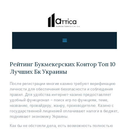
ΑΡΧΙΚΗ
ΕΤΑΙΡΕΙΑ
ΠΡΟΙΟΝΤΑ
Рейтинг Букмекерских Контор Топ 10
ΕΠΙΚΟΙΝΩΝΙΑ
Лучших Бк Украины
ΧΟΝΔΡΙΚΗ
ΕΛΛΗΝΙΚΆ
После регистрации многие казино требуют верификацию
личности для обеспечения безопасности и соблюдения
правил. Для удобства интернет-казино предоставляет
удобный функционал – поиск игр по функциям, теме,
названию, провайдеру, жанру, производителю. Казино с
государственной лицензией оплачивают налоги в бюджет,
поднимают экономику Украины.
Как бы не обстояли дела, есть возможность полностью