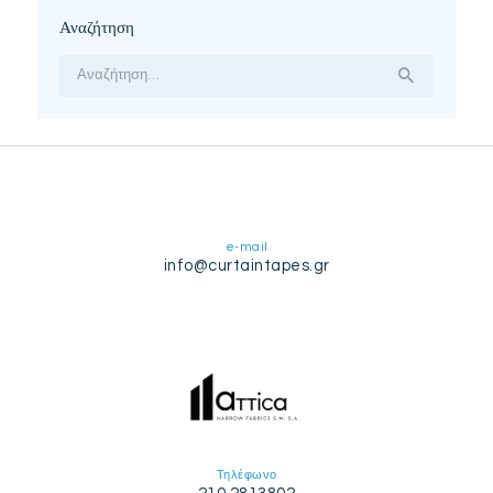
Αναζήτηση
Αναζήτηση
για:
e-mail
info@curtaintapes.gr
Τηλέφωνο