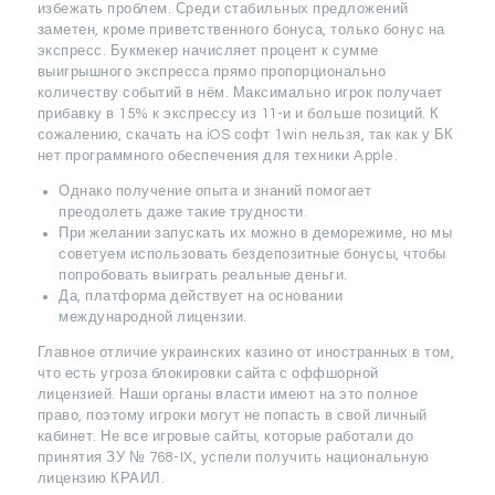
избежать проблем. Среди стабильных предложений
заметен, кроме приветственного бонуса, только бонус на
экспресс. Букмекер начисляет процент к сумме
выигрышного экспресса прямо пропорционально
количеству событий в нём. Максимально игрок получает
прибавку в 15% к экспрессу из 11-и и больше позиций. К
сожалению, скачать на iOS софт 1win нельзя, так как у БК
нет программного обеспечения для техники Apple.
Однако получение опыта и знаний помогает
преодолеть даже такие трудности.
При желании запускать их можно в деморежиме, но мы
советуем использовать бездепозитные бонусы, чтобы
попробовать выиграть реальные деньги.
Да, платформа действует на основании
международной лицензии.
Главное отличие украинских казино от иностранных в том,
что есть угроза блокировки сайта с оффшорной
лицензией. Наши органы власти имеют на это полное
право, поэтому игроки могут не попасть в свой личный
кабинет. Не все игровые сайты, которые работали до
принятия ЗУ № 768-IX, успели получить национальную
лицензию КРАИЛ.