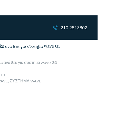
210 2813802
oks ανά 8εκ για σύστημα wave G3
ks ανά 8εκ για σύστημα wave G3
010
WAVE
,
ΣΥΣΤΗΜΑ WAVE