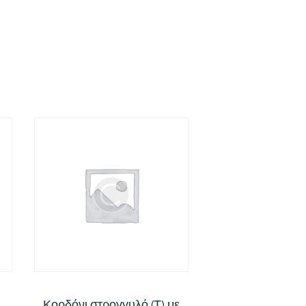
Κορδόνι στρογγυλό (Τ) με