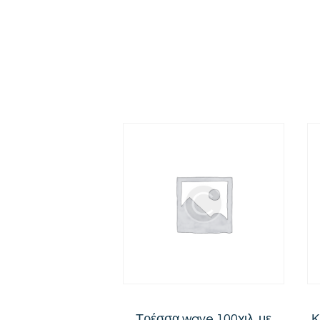
Τρέσσα wave 100χιλ. με
Κ