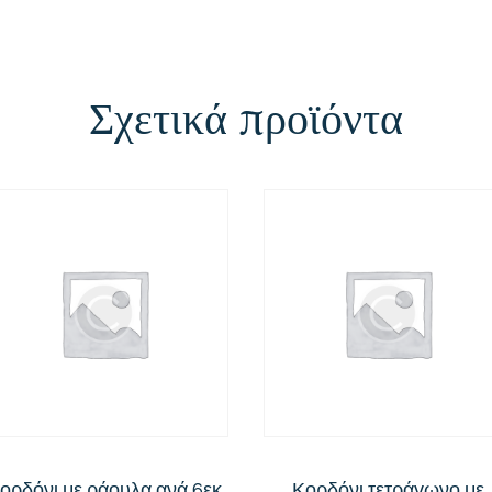
Σχετικά προϊόντα
ορδόνι με ράουλα ανά 6εκ
Κορδόνι τετράγωνο με