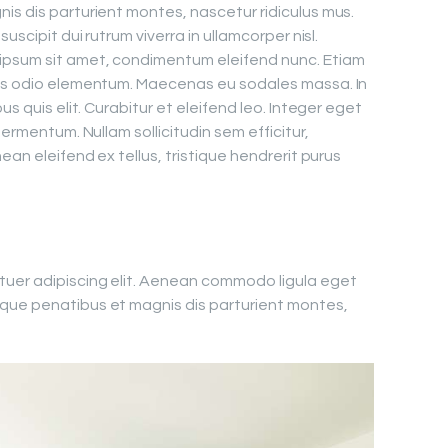
is dis parturient montes, nascetur ridiculus mus.
uscipit dui rutrum viverra in ullamcorper nisl.
ipsum sit amet, condimentum eleifend nunc. Etiam
pus odio elementum. Maecenas eu sodales massa. In
us quis elit. Curabitur et eleifend leo. Integer eget
fermentum. Nullam sollicitudin sem efficitur,
ean eleifend ex tellus, tristique hendrerit purus
tuer adipiscing elit. Aenean commodo ligula eget
que penatibus et magnis dis parturient montes,