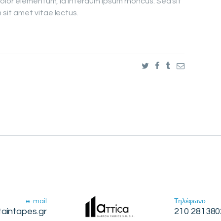
olor elementum, id interdum ipsum rhoncus. Sed sit
it amet vitae lectus.
e-mail
Τηλέφωνο
taintapes.gr
210 281380