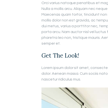
Orci varius natoque penatibus et magn
Nulla a mollis arcu. Aliquam nec neque s
Maecenas quam tortor, tincidunt non 
mollis dolor non est gravida, ac tem
dui metus, varius a porttitor nec, temp
porta arcu. Nam auctor nisl vel luctus 
pharetra leo non, tristique mauris. Aen
semper et.
Get The Look!
Lorem ipsum dolor sit amet, consecte
dolor. Aenean massa. Cum sociis nato
nascetur ridiculus mus.