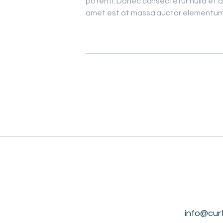
potenti. Donec consectetur nulla et d
amet est at massa auctor elementum s
info@cur