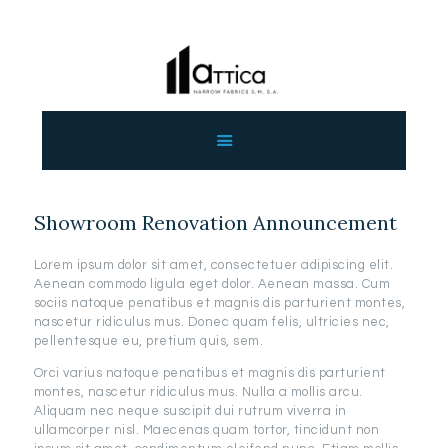
ΑΡΧΙΚΗ
ΕΤΑΙΡΕΙΑ
ΠΡΟΙΟΝΤΑ
Showroom Renovation Announcement
ΕΠΙΚΟΙΝΩΝΙΑ
ΧΟΝΔΡΙΚΗ
Lorem ipsum dolor sit amet, consectetuer adipiscing elit.
ΕΛΛΗΝΙΚΆ
Aenean commodo ligula eget dolor. Aenean massa. Cum
sociis natoque penatibus et magnis dis parturient montes,
nascetur ridiculus mus. Donec quam felis, ultricies nec,
pellentesque eu, pretium quis, sem.
Orci varius natoque penatibus et magnis dis parturient
montes, nascetur ridiculus mus. Nulla a mollis arcu.
Aliquam nec neque suscipit dui rutrum viverra in
ullamcorper nisl. Maecenas quam tortor, tincidunt non