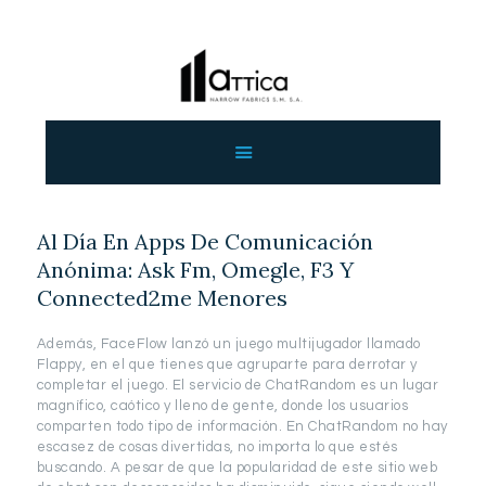
ΑΡΧΙΚΗ
ΕΤΑΙΡΕΙΑ
ΠΡΟΙΟΝΤΑ
Al Día En Apps De Comunicación
ΕΠΙΚΟΙΝΩΝΙΑ
Anónima: Ask Fm, Omegle, F3 Y
ΧΟΝΔΡΙΚΗ
Connected2me Menores
ΕΛΛΗΝΙΚΆ
Además, FaceFlow lanzó un juego multijugador llamado
Flappy, en el que tienes que agruparte para derrotar y
completar el juego. El servicio de ChatRandom es un lugar
magnífico, caótico y lleno de gente, donde los usuarios
comparten todo tipo de información. En ChatRandom no hay
escasez de cosas divertidas, no importa lo que estés
buscando. A pesar de que la popularidad de este sitio web