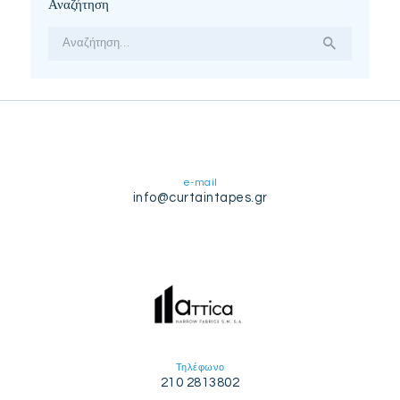
Αναζήτηση
Αναζήτηση
για:
e-mail
info@curtaintapes.gr
Τηλέφωνο
210 2813802