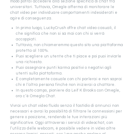
modo potrai accedere alla sezione specifica di chat tra
universitari. Tuttavia, Omegle afferma di monitorare le
chat video per individuare comportamenti indesiderati e
agire di conseguenza.
In primo luogo, LuckyCrush offre chat video casuali, il
che significa che non si sa mai con chi si verrà
accoppiati.
Tuttavia, non chiameremmo questo sito una piattaforma
protetta al 100%.
Puoi scegliere un utente che ti piace e poi puoi inviarle
una richiesta.
Puoi assegnare punti karma positivi o negativi agli
utenti sulla piattaforma.
È completamente casuale con chi parlerai e non saprai
chi è l’altra persona finché non inizierai a chattare.
In questo campo, pioniere da Leif K Brooks con Omegle,
ora c’è Omegla Chat.
Vivrai un chat video fluido senza il fastidio di annunci non
necessari e avrai la possibilità di filtrare le connessioni per
genere o posizione, rendendo le tue interazioni più
significative. Oggi attraverso i servizi di videochat, con
l’utilizzo delle webcam, è possibile vedere in video altre