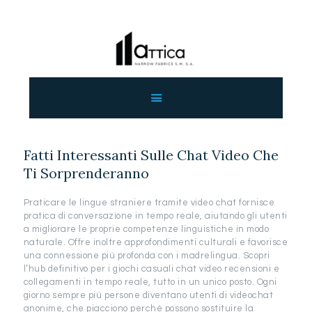
ΑΡΧΙΚΗ
ΕΤΑΙΡΕΙΑ
ΠΡΟΙΟΝΤΑ
Fatti Interessanti Sulle Chat Video Che
ΕΠΙΚΟΙΝΩΝΙΑ
Ti Sorprenderanno
ΧΟΝΔΡΙΚΗ
ΕΛΛΗΝΙΚΆ
Praticare le lingue straniere tramite video chat fornisce
pratica di conversazione in tempo reale, aiutando gli utenti
a migliorare le proprie competenze linguistiche in modo
naturale. Offre inoltre approfondimenti culturali e favorisce
una connessione più profonda con i madrelingua. Scopri
l’hub definitivo per i giochi casuali chat video recensioni e
collegamenti in tempo reale, tutto in un unico posto. Ogni
giorno sempre più persone diventano utenti di videochat
anonime, che piacciono perché possono sostituire la