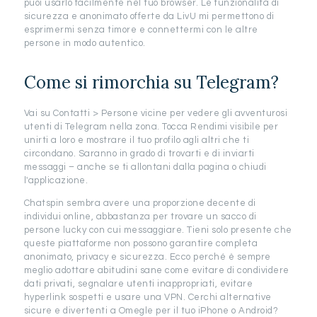
puoi usarlo facilmente nel tuo browser. Le funzionalità di
sicurezza e anonimato offerte da LivU mi permettono di
esprimermi senza timore e connettermi con le altre
persone in modo autentico.
Come si rimorchia su Telegram?
Vai su Contatti > Persone vicine per vedere gli avventurosi
utenti di Telegram nella zona. Tocca Rendimi visibile per
unirti a loro e mostrare il tuo profilo agli altri che ti
circondano. Saranno in grado di trovarti e di inviarti
messaggi – anche se ti allontani dalla pagina o chiudi
l'applicazione.
Chatspin sembra avere una proporzione decente di
individui online, abbastanza per trovare un sacco di
persone lucky con cui messaggiare. Tieni solo presente che
queste piattaforme non possono garantire completa
anonimato, privacy e sicurezza. Ecco perché è sempre
meglio adottare abitudini sane come evitare di condividere
dati privati, segnalare utenti inappropriati, evitare
hyperlink sospetti e usare una VPN. Cerchi alternative
sicure e divertenti a Omegle per il tuo iPhone o Android?