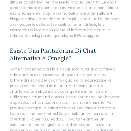
diffuse consisteva nel fingere la propria identità. Le chat
sono totalmente anonime a meno che l’utente non indichi
esplicitamente il proprio nome. Salvatore Aranzulla è il
blogger e divulgatore informatico più letto in Italia. Noto per
aver scoperto delle vulnerabilità nei siti di Google e
Microsoft. Collabora con riviste di informatica e cura la
rubrica tecnologica del quotidiano Il Messaggero.
Esiste Una Piattaforma Di Chat
Alternativa A Omegle?
Come ti accennavo all’inizio di questo tutorial chattare o
videochattare con sconosciuti può rappresentare un
fattore di rischio per quanto riguarda la sicurezza e la
protezione dei propri dati. Un utente con cui state
chattando potrebbe individuare queste informazioni
utilizzando strumenti appositi come estensioni per browser
o app specifiche, riducendo così il vostro anonimato. Per
provare Chatspin la prima cosa che devi fare è scaricare
l’applicazione per Android (disponibile anche su retailer
alternativi) o per iOS/iPadOS. TinyChat è anche un
consumer di messaggistica istantanea che si basa su
browser a cui è possibile accedere da un PC, un dispositivo