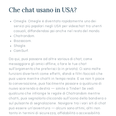
Che chat usano in USA?
Omegle. Omegle è diventato rapidamente uno dei
servizi più popolari negli USA per videochat tra utenti
casuali, diffondendosi poi anche nel resto del mondo.
Chatrandom.
Bazoocam.
Shagle.
CamSurf.
Da qui, puoi passare ad altre various di chat, come
messaggiare gli amici offline, o fare le tue chat
sull’argomento che preferisci (o in privato). Ci sono molte
funzioni divertenti come effetti, sfondi e filtri facciali che
puoi usare mentre chatti in tempo reale. E se non ti piace
la conversazione, puoi facilmente passare a qualcuno di
nuovo scorrendo a destra — simile a Tinder! Se vedi
qualcuno che infrange le regole di Chatrandom mentre
chatti, puoi segnalarlo cliccando sull’icona della bandiera o
sul pulsante di segnalazione. Navigare tra i vari siti di chat
può essere un’avventura — alcuni sono ottimi, altri non
tanto in termini di sicurezza, affidabilità o accessibilità.