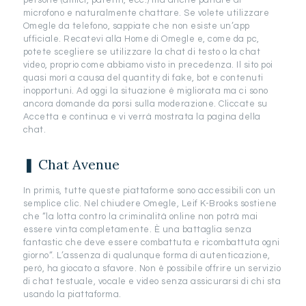
persone (amici, parenti, ecc.) ma anche parlare al
microfono e naturalmente chattare. Se volete utilizzare
Omegle da telefono, sappiate che non esiste un’app
ufficiale. Recatevi alla Home di Omegle e, come da pc,
potete scegliere se utilizzare la chat di testo o la chat
video, proprio come abbiamo visto in precedenza. Il sito poi
quasi morì a causa del quantity di fake, bot e contenuti
inopportuni. Ad oggi la situazione è migliorata ma ci sono
ancora domande da porsi sulla moderazione. Cliccate su
Accetta e continua e vi verrà mostrata la pagina della
chat.
❚ Chat Avenue
In primis, tutte queste piattaforme sono accessibili con un
semplice clic. Nel chiudere Omegle, Leif K-Brooks sostiene
che “la lotta contro la criminalità online non potrà mai
essere vinta completamente. È una battaglia senza
fantastic che deve essere combattuta e ricombattuta ogni
giorno“. L’assenza di qualunque forma di autenticazione,
però, ha giocato a sfavore. Non è possibile offrire un servizio
di chat testuale, vocale e video senza assicurarsi di chi sta
usando la piattaforma.