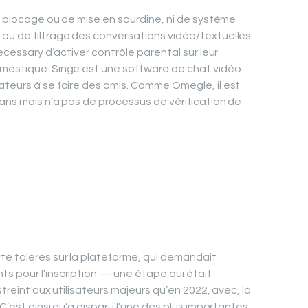
de blocage ou de mise en sourdine, ni de système
ou de filtrage des conversations vidéo/textuelles.
necessary d’activer contrôle parental sur leur
omestique. Singe est une software de chat vidéo
ateurs à se faire des amis. Comme Omegle, il est
 ans mais n’a pas de processus de vérification de
té tolérés sur la plateforme, qui demandait
s pour l’inscription — une étape qui était
streint aux utilisateurs majeurs qu’en 2022, avec, là
 C’est ainsi qu’a disparu l’une des plus importantes