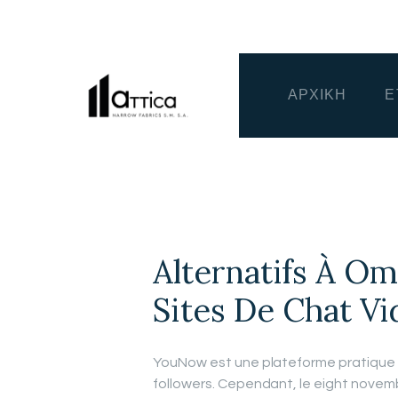
ΑΡΧΙΚΗ
Ε
Alternatifs À O
Sites De Chat V
YouNow est une plateforme pratique po
followers. Cependant, le eight novemb