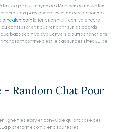
 être un glorious moyen de découvrir de nouvelles
conversations passionnantes avec des personnes
le
omeglemcom
la fonction multi cam va encore
s pu constater en nous rendant sur les boards
isque bazoocam va évoluer vers d’autres fonctions.
r en tchatant comme c’est le cas sur des sites 3D de
e – Random Chat Pour
 ligne très easy et conviviale qui propose des
. La plateforme comprend toutes les