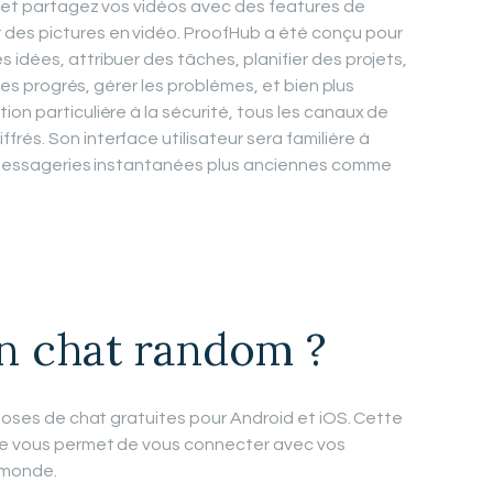
z et partagez vos vidéos avec des features de
des pictures en vidéo. ProofHub a été conçu pour
idées, attribuer des tâches, planifier des projets,
 les progrès, gérer les problèmes, et bien plus
on particulière à la sécurité, tous les canaux de
rés. Son interface utilisateur sera familière à
es messageries instantanées plus anciennes comme
un chat random ?
rposes de chat gratuites pour Android et iOS. Cette
pe vous permet de vous connecter avec vos
e monde.