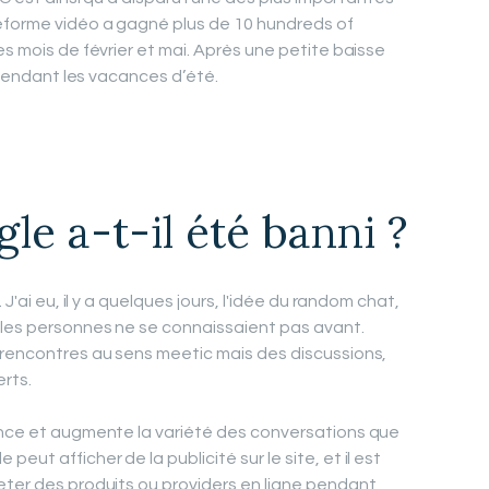
eforme vidéo a gagné plus de 10 hundreds of
es mois de février et mai. Après une petite baisse
e pendant les vacances d’été.
e a-t-il été banni ?
 J'ai eu, il y a quelques jours, l'idée du random chat,
 les personnes ne se connaissaient pas avant.
 rencontres au sens meetic mais des discussions,
rts.
ience et augmente la variété des conversations que
ut afficher de la publicité sur le site, et il est
eter des produits ou providers en ligne pendant