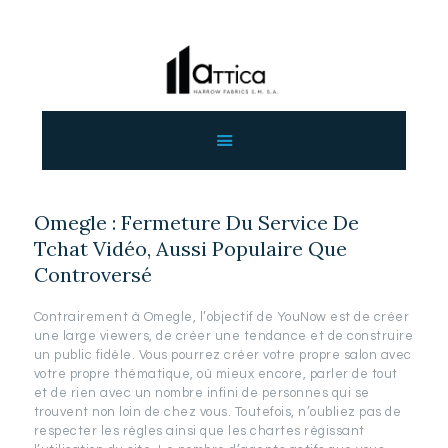
ΑΡΧΙΚΗ
ΕΤΑΙΡΕΙΑ
ΠΡΟΙΟΝΤΑ
Omegle : Fermeture Du Service De
ΕΠΙΚΟΙΝΩΝΙΑ
Tchat Vidéo, Aussi Populaire Que
ΧΟΝΔΡΙΚΗ
Controversé
ΕΛΛΗΝΙΚΆ
Contrairement à Omegle, l’objectif de YouNow est de créer
une large viewers, de créer une tendance et de construire
un public fidèle. Vous pourrez créer votre propre salon avec
votre propre thématique, où mieux encore, parler de tout
et de rien avec un nombre infini de personnes qui se
trouvent non loin de chez vous. Toutefois, n’oubliez pas de
respecter les règles ainsi que les chartes régissant