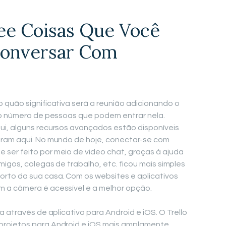
ee Coisas Que Você
Conversar Com
 quão significativa será a reunião adicionando o
 o número de pessoas que podem entrar nela.
ui, alguns recursos avançados estão disponíveis
eram aqui. No mundo de hoje, conectar-se com
ser feito por meio de video chat, graças à ajuda
migos, colegas de trabalho, etc. ficou mais simples
to da sua casa. Com os websites e aplicativos
 a câmera é acessível e a melhor opção.
a através de aplicativo para Android e iOS. O Trello
projetos para Android e iOS mais amplamente