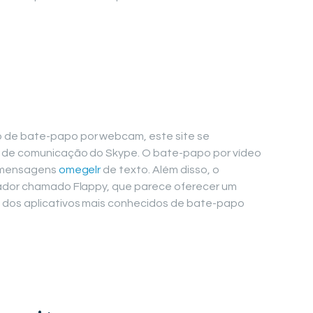
 de bate-papo por webcam, este site se
o de comunicação do Skype. O bate-papo por vídeo
o mensagens
omegelr
de texto. Além disso, o
gador chamado Flappy, que parece oferecer um
 dos aplicativos mais conhecidos de bate-papo