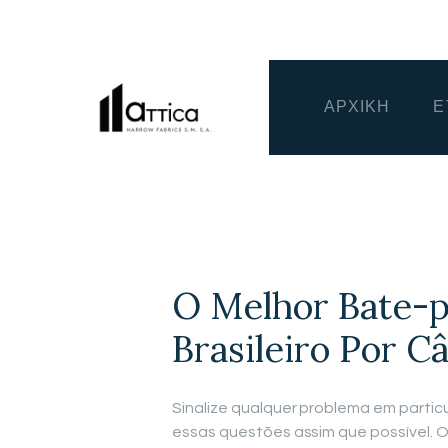
ΑΡΧΙΚΗ
Ε
O Melhor Bate-p
Brasileiro Por 
Sinalize qualquer problema em particu
essas questões assim que possível. 