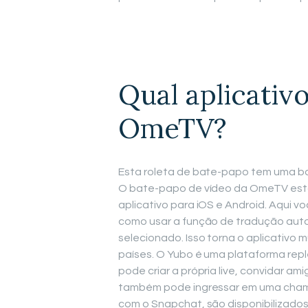
Qual aplicativ
OmeTV?
Esta roleta de bate-papo tem uma ba
O bate-papo de vídeo da OmeTV está
aplicativo para iOS e Android. Aqui v
como usar a função de tradução aut
selecionado. Isso torna o aplicativo 
países. O Yubo é uma plataforma rep
pode criar a própria live, convidar a
também pode ingressar em uma chamad
com o Snapchat, são disponibilizados f