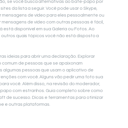
o, se você busca alternativas ao bate-papo por
sites da lista a seguir. Você pode usar o Skype,
r mensagens de vídeo para eles pessoalmente ou
 mensagens de vídeo com outras pessoas é fácil,
 está disponível em sua Galeria ou Fotos. Ao
os outros quais tópicos você não está disposto a
ras ideias para abrir uma declaração. Explorar
rro comum de pessoas que se apaixonam
s algumas pessoas que usam o aplicativo de
enções com você. Alguns vão pedir uma foto sua
ara você. Além disso, na revisão do moderador,
e-papo com estranhos. Guia completo sobre como
raft de sucesso. Dicas e ferramentas para otimizar
e e outras plataformas.