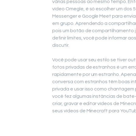
várias pessoas ao mesmo tempo. Entã
vídeo Omegle, é só escolher um dos 5 
Messenger e Google Meet para envia
em grupo. Aprendendo a compartilhar
pois um botão de compartilhamento já
definir limites, você pode informar a
discutir.
Você pode usar seu estilo se tiver out
fotos privadas de estranhos é um e
rapidamente por um estranho. Apena
conversa com estranhos têm boas int
privada e usar isso como chantagem p
você fez algumas instâncias de bat
criar, gravar e editar vídeos de Minec
seus vídeos de Minecraft para YouTub