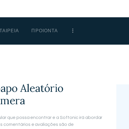
ΑΡΧΙΚΗ
ΕΤΑΙΡΕΙΑ
ΤΑΙΡΕΙΑ
ΠΡΟΙΟΝΤΑ
ΠΡΟΙΟΝΤΑ
ΕΠΙΚΟΙΝΩΝΙΑ
ΧΟΝΔΡΙΚΗ
ΕΛΛΗΝΙΚΆ
apo Aleatório
Câmera
lar que possa encontrar e a Softonic irá abordar
Os comentários e avaliações são de