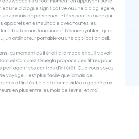
ion des webcams à tout moment en appuyant sur le
ez une dialogue significative ou une dialog légère,
quiez jamais de personnes intéressantes avec qui
les appareils et est suitable avec toutes les
r à toutes nos fonctionnalités incroyables, que
, un ordinateur portable ou une application cell.
13 ans, au moment où il était à la mode et où il y avait
Samuel Comblez. Omegla propose des filtres pour
ui partagent vos centres d’intérêt. Que vous soyez
 voyage, il est plus facile que jamais de
z des affinités. La plateforme vidéo a gagné plus
teurs en plus entre les mois de février et mai.