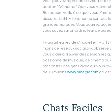
Vous pouvez reprendre la visualisat
bouton “Démarrer”. Que vous recherchi
Bazoocam veille à ce que vous n’man
discuter. L’utility fonctionne sur tous 
grandes marques. Vous pourrez accéde
vous soyez sur un ordinateur de bureau
Il y aurait eu lieu de s’inquiéter il y a 
moins de réseaux sociaux », observe 
vous aider à trouver des personnes q
passionné de musique, de cinéma ou de
rencontrer des gens avec qui vous ave
de 10 millions
www.omeglecom
de visi
Chats Faciles