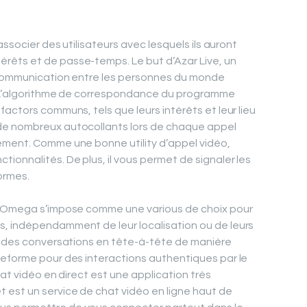
associer des utilisateurs avec lesquels ils auront
êts et de passe-temps. Le but d’Azar Live, un
a communication entre les personnes du monde
. L’algorithme de correspondance du programme
actors communs, tels que leurs intérêts et leur lieu
de nombreux autocollants lors de chaque appel
ement. Comme une bonne utility d’appel vidéo,
onnalités. De plus, il vous permet de signaler les
formes.
s, Omega s’impose comme une various de choix pour
, indépendamment de leur localisation ou de leurs
er des conversations en tête-à-tête de manière
teforme pour des interactions authentiques par le
hat vidéo en direct est une application très
 est un service de chat vidéo en ligne haut de