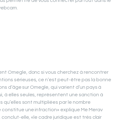
s permettre de vous connecter partout dans le
 webcam.
ment Omegle, donc si vous cherchez à rencontrer
tions sérieuses, ce n’est peut-être pas la bonne
tions d’âge sur Omegle, qui varient d’un pays à
, à elles seules, représentent une sanction à
s qu’elles sont multipliées par le nombre
 constitue une infraction» explique Me Merav
conclut-elle, «le cadre juridique est très clair