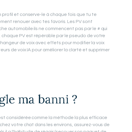
profil et conserve-le à chaque fois que tu te
ment renouer avec tes favoris. Les PV sont
che automobile ils ne commencent pas par le # qui
, chaque PV est répérable par le pseudo de votre
angeur de voix avec effets pour modifier la voix
eurs de voix IA pour améliorer la clarté et supprimer
le ma banni ?
 est considérée comme la méthode la plus efficace
rchez votre chat dans les environs, assurez-vous de
els il a l'habitude de réagir (secouer son paquet de