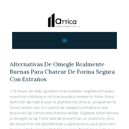
ΑΡΧΙΚΗ
ΕΤΑΙΡΕΙΑ
ΠΡΟΙΟΝΤΑ
Alternativas De Omegle Realmente
ΕΠΙΚΟΙΝΩΝΙΑ
Buenas Para Chatear De Forma Segura
ΧΟΝΔΡΙΚΗ
Con Extraños
ΕΛΛΗΝΙΚΆ
Y lo mejor de todo, puedes intercambiar regalos virtuales
mientras chateas e incluso puedes compartir fotos. Para
disfrutar de todo lo que la plataforma ofrece, simplemente
inicia sesión con tu cuenta de Google o introduce una
dirección de correo electrónico válida. Explorar alternativas
a Omegle no se trata solo de encontrar un sustituto, sino
de encontrar las plataformas y aplicaciones que prioricen