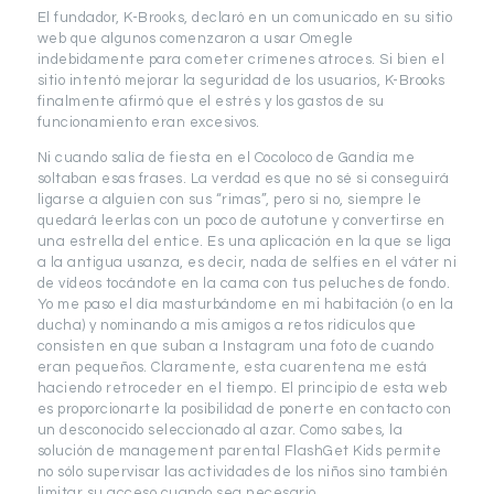
El fundador, K-Brooks, declaró en un comunicado en su sitio
web que algunos comenzaron a usar Omegle
indebidamente para cometer crímenes atroces. Si bien el
sitio intentó mejorar la seguridad de los usuarios, K-Brooks
finalmente afirmó que el estrés y los gastos de su
funcionamiento eran excesivos.
Ni cuando salía de fiesta en el Cocoloco de Gandía me
soltaban esas frases. La verdad es que no sé si conseguirá
ligarse a alguien con sus “rimas”, pero si no, siempre le
quedará leerlas con un poco de autotune y convertirse en
una estrella del entice. Es una aplicación en la que se liga
a la antigua usanza, es decir, nada de selfies en el váter ni
de vídeos tocándote en la cama con tus peluches de fondo.
Yo me paso el día masturbándome en mi habitación (o en la
ducha) y nominando a mis amigos a retos ridículos que
consisten en que suban a Instagram una foto de cuando
eran pequeños. Claramente, esta cuarentena me está
haciendo retroceder en el tiempo. El principio de esta web
es proporcionarte la posibilidad de ponerte en contacto con
un desconocido seleccionado al azar. Como sabes, la
solución de management parental FlashGet Kids permite
no sólo supervisar las actividades de los niños sino también
limitar su acceso cuando sea necesario.