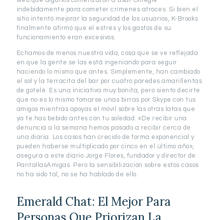
web que algunos comenzaron a usar Omegle
indebidamente para cometer crímenes atroces. Si bien el
sitio intentó mejorar la seguridad de los usuarios, K-Brooks
finalmente afirmó que el estrés y los gastos de su
funcionamiento eran excesivos.
Echamos de menos nuestra vida, cosa que se ve reflejada
en que la gente se las está ingeniando para seguir
haciendo lo mismo que antes. Simplemente, han cambiado
el sol y la terracita del bar por cuatro paredes amarillentas
de gotelé. Es una iniciativa muy bonita, pero siento decirte
que no es lo mismo tomarse unas birras por Skype con tus
amigos mientras apoyas el móvil sobre las otras latas que
ya te has bebido antes con tu soledad. «De recibir una
denuncia a la semana hemos pasado a recibir cerca de
una diaria. Los casos han crecido de forma exponencial y
pueden haberse multiplicado por cinco en el último año»,
asegura a este diario Jorge Flores, fundador y director de
PantallasAmigas. Pero la sensibilización sobre estos casos
no ha sido tal, no se ha hablado de ello.
Emerald Chat: El Mejor Para
Personas Que Priorizan La