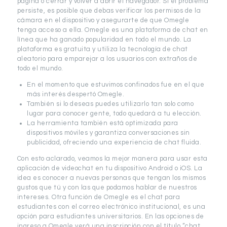
página o cerrar y volver a abrir el navegador. Si el problema
persiste, es posible que debas verificar los permisos de la
cámara en el dispositivo y asegurarte de que Omegle
tenga acceso a ella. Omegle es una plataforma de chat en
línea que ha ganado popularidad en todo el mundo. La
plataforma es gratuita y utiliza la tecnología de chat
aleatorio para emparejar a los usuarios con extraños de
todo el mundo.
En el momento que estuvimos confinados fue en el que
más interés despertó Omegle.
También si lo deseas puedes utilizarlo tan solo como
lugar para conocer gente, todo quedará a tu elección.
La herramienta también está optimizada para
dispositivos móviles y garantiza conversaciones sin
publicidad, ofreciendo una experiencia de chat fluida.
Con esto aclarado, veamos la mejor manera para usar esta
aplicación de videochat en tu dispositivo Android o iOS. La
idea es conocer a nuevas personas que tengan los mismos
gustos que tú y con las que podamos hablar de nuestros
intereses. Otra función de Omegle es el chat para
estudiantes con el correo electrónico institucional, es una
opción para estudiantes universitarios. En las opciones de
ingreso a Omegle verá una inscripción con el título “chat