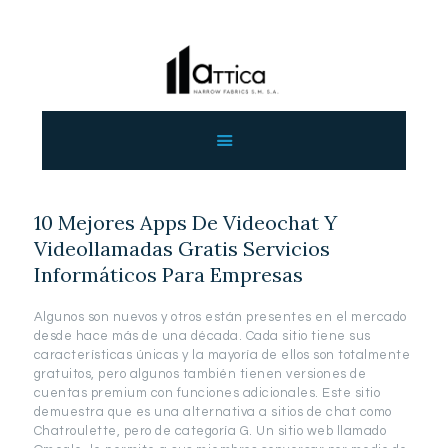
ΑΡΧΙΚΗ
ΕΤΑΙΡΕΙΑ
ΠΡΟΙΟΝΤΑ
10 Mejores Apps De Videochat Y
ΕΠΙΚΟΙΝΩΝΙΑ
Videollamadas Gratis Servicios
ΧΟΝΔΡΙΚΗ
Informáticos Para Empresas
ΕΛΛΗΝΙΚΆ
Algunos son nuevos y otros están presentes en el mercado
desde hace más de una década. Cada sitio tiene sus
características únicas y la mayoría de ellos son totalmente
gratuitos, pero algunos también tienen versiones de
cuentas premium con funciones adicionales. Este sitio
demuestra que es una alternativa a sitios de chat como
Chatroulette, pero de categoría G. Un sitio web llamado