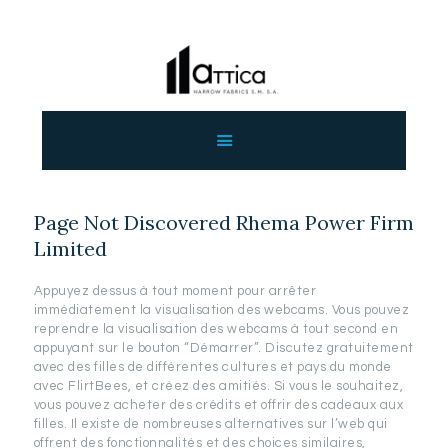
ΑΡΧΙΚΗ
ΕΤΑΙΡΕΙΑ
ΠΡΟΙΟΝΤΑ
Page Not Discovered Rhema Power Firm
ΕΠΙΚΟΙΝΩΝΙΑ
Limited
ΧΟΝΔΡΙΚΗ
ΕΛΛΗΝΙΚΆ
Appuyez dessus à tout moment pour arrêter
immédiatement la visualisation des webcams. Vous pouvez
reprendre la visualisation des webcams à tout second en
appuyant sur le bouton “Démarrer”. Discutez gratuitement
avec des filles de différentes cultures et pays du monde
avec FlirtBees, et créez des amitiés. Si vous le souhaitez,
vous pouvez acheter des crédits et offrir des cadeaux aux
filles. Il existe de nombreuses alternatives sur l’web qui
offrent des fonctionnalités et des choices similaires,