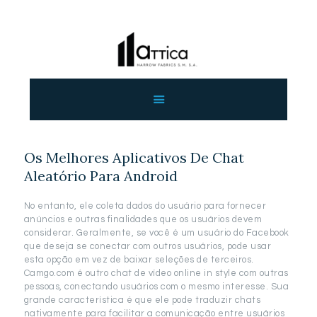
ΑΡΧΙΚΗ
ΕΤΑΙΡΕΙΑ
ΠΡΟΙΟΝΤΑ
Os Melhores Aplicativos De Chat
ΕΠΙΚΟΙΝΩΝΙΑ
Aleatório Para Android
ΧΟΝΔΡΙΚΗ
ΕΛΛΗΝΙΚΆ
No entanto, ele coleta dados do usuário para fornecer
anúncios e outras finalidades que os usuários devem
considerar. Geralmente, se você é um usuário do Facebook
que deseja se conectar com outros usuários, pode usar
esta opção em vez de baixar seleções de terceiros.
Camgo.com é outro chat de vídeo online in style com outras
pessoas, conectando usuários com o mesmo interesse. Sua
grande característica é que ele pode traduzir chats
nativamente para facilitar a comunicação entre usuários