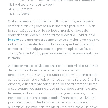
2 – Zoom. Definitivamente a estrela do confinamento!
3 – Google Hangouts/Meet.
4 – Microsoft.
5 – Discord.
Cada conversa criada rende milhas virtuais, e é possível
conferir o ranking com os usuários mais populares. O Ablo
faz conexões com gente de todo o mundo através de
chamadas de vídeo, tudo de forma aleatória. Toda a ideia
imeglw
da experiência do app envolve simular uma viagem,
indicando o país de destino da pessoa que fará parte da
conversa. E, em alguns casos, o próprio aplicativo faz a
tradução simultânea, para que ninguém se perca entre os
idiomas.
A plataforma de serviço de chat online permitia a usuários
de todo o mundo se conectarem e conversarem
anonimamente. O Omegle é uma plataforma anônima que
conecta usuários de todo o mundo de maneira aleatória. No
entanto, é importante tomar medidas para proteger tanto
a sua segurança quanto a sua privacidade durante o uso.
Primeiro, evite compartilhar informações pessoais, como
nome completo, endereço e dados financeiros. Utilize um
pseudônimo e mantenha suas conversas de maneira
superficial. Se você não resiste a uma rede social, já deve