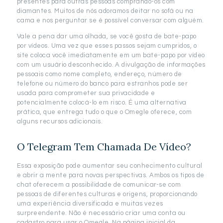
presentes para outras pessoas comprando-os com
diamantes. Muitos de nós adoramos deitar no sofá ou na
cama e nos perguntar se é possível conversar com alguém.
Vale a pena dar uma olhada, se você gosta de bate-papo
por vídeos. Uma vez que esses passos sejam cumpridos, o
site coloca você imediatamente em um bate-papo por vídeo
com um usuário desconhecido. A divulgação de informações
pessoais como nome completo, endereço, número de
telefone ou número do banco para estranhos pode ser
usada para comprometer sua privacidade e
potencialmente colocá-lo em risco. É uma alternativa
prática, que entrega tudo o que o Omegle oferece, com
alguns recursos adicionais.
O Telegram Tem Chamada De Vídeo?
Essa exposição pode aumentar seu conhecimento cultural
e abrir a mente para novas perspectivas. Ambos os tipos de
chat oferecem a possibilidade de comunicar-se com
pessoas de diferentes culturas e origens, proporcionando
uma experiência diversificada e muitas vezes
surpreendente. Não é necessário criar uma conta ou
cadastro para usar o Omegle. Na página inicial da