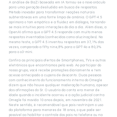
A análise de BaZi baseada em IA tornou-se o novo oráculo
para uma geração desiludida em busca de respostas.
Método inovador para transformar reações naturais
subterrâneas em uma fonte limpa de amônia. O GPT-4.5
aprimora o tom empático e a fluidez em diálogos, tornando-
se mais intuitivo para interações do dia a dia. Além disso, a
OpenAI afirma que o GPT-4.5 responde com muito menos
respostas inventadas (conhecidas como alucinações). No
mesmo teste, o GPT-4.5 inventou respostas em 37,1% das
vezes, comparado a fifty nine,8% para o GPT-4o e 80,3%
para o o3-mini.
Confira as principais ofertas de Smartphones, TVs e outros
eletrônicos que encontramos pela web. Ao participar do
nosso grupo, você recebe promoções diariamente e tem
acesso antecipado a cupons de desconto. Duas pessoas
com conhecimento do funcionamento interno do Omegle
dizem que não houve qualquer moderação humana, apesar
das afirmações do Sr. O usuário da conta era menor de
idade quando o incidente ocorreu e a ação judicial contra
Omegle foi movida 10 anos depois, em novembro de 2021.
Neste sentido, é recomendável que pais restrinjam o uso
da plataforma para menores de 18 anos, o que pode ser
possível ao habilitar o controle dos pais no telefone ou na