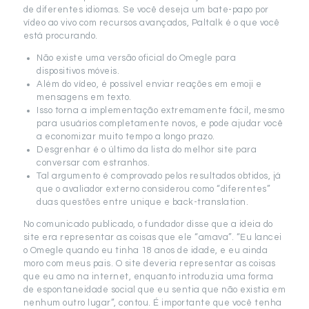
de diferentes idiomas. Se você deseja um bate-papo por
vídeo ao vivo com recursos avançados, Paltalk é o que você
está procurando.
Não existe uma versão oficial do Omegle para
dispositivos móveis.
Além do vídeo, é possível enviar reações em emoji e
mensagens em texto.
Isso torna a implementação extremamente fácil, mesmo
para usuários completamente novos, e pode ajudar você
a economizar muito tempo a longo prazo.
Desgrenhar é o último da lista do melhor site para
conversar com estranhos.
Tal argumento é comprovado pelos resultados obtidos, já
que o avaliador externo considerou como “diferentes”
duas questões entre unique e back-translation.
No comunicado publicado, o fundador disse que a ideia do
site era representar as coisas que ele “amava”. “Eu lancei
o Omegle quando eu tinha 18 anos de idade, e eu ainda
moro com meus pais. O site deveria representar as coisas
que eu amo na internet, enquanto introduzia uma forma
de espontaneidade social que eu sentia que não existia em
nenhum outro lugar”, contou. É importante que você tenha