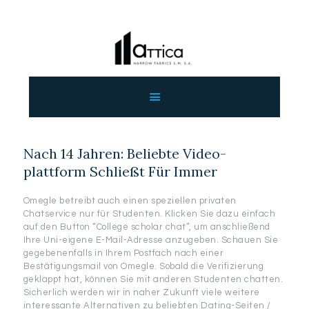
ΑΡΧΙΚΗ
ΕΤΑΙΡΕΙΑ
ΠΡΟΙΟΝΤΑ
Nach 14 Jahren: Beliebte Video-
ΕΠΙΚΟΙΝΩΝΙΑ
plattform Schließt Für Immer
ΧΟΝΔΡΙΚΗ
ΕΛΛΗΝΙΚΆ
Omegle betreibt auch einen speziellen privaten
Chatservice nur für Studenten. Klicken Sie dazu einfach
auf den Button “College scholar chat”, um anschließend
Ihre Uni-eigene E-Mail-Adresse anzugeben. Schauen Sie
gegebenenfalls in Ihrem Postfach nach einer
Bestätigungsmail von Omegle. Sobald die Verifizierung
geklappt hat, können Sie mit anderen Studenten chatten.
Sicherlich werden wir in naher Zukunft viele weitere
interessante Alternativen zu beliebten Dating-Seiten /