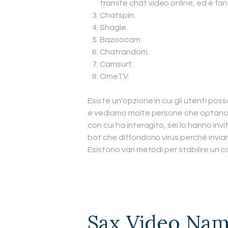
tramite chat video online, ed è fan
Chatspin.
Shagle.
Bazoocam.
Chatrandom.
Camsurf.
OmeTV.
Esiste un’opzione in cui gli utenti po
e vediamo molte persone che optano p
con cui ha interagito, sei lo hanno invita
bot che diffondono virus perché invi
Esistono vari metodi per stabilire un
Sax Video Na