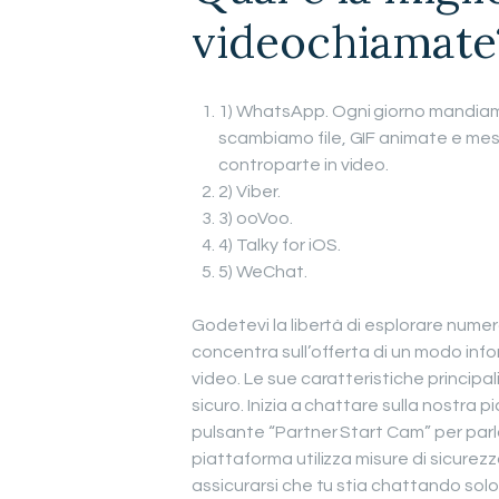
videochiamate
1) WhatsApp. Ogni giorno mandiam
scambiamo file, GIF animate e mes
controparte in video.
2) Viber.
3) ooVoo.
4) Talky for iOS.
5) WeChat.
Godetevi la libertà di esplorare numer
concentra sull’offerta di un modo infor
video. Le sue caratteristiche princip
sicuro. Inizia a chattare sulla nostra 
pulsante “Partner Start Cam” per par
piattaforma utilizza misure di sicure
assicurarsi che tu stia chattando solo