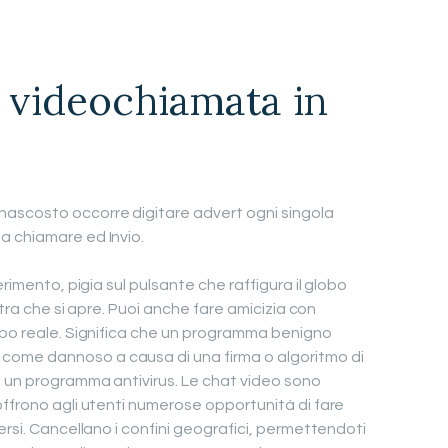
 videochiamata in
ascosto occorre digitare advert ogni singola
a chiamare ed Invio.
erimento, pigia sul pulsante che raffigura il globo
stra che si apre. Puoi anche fare amicizia con
mpo reale. Significa che un programma benigno
ome dannoso a causa di una firma o algoritmo di
n un programma antivirus. Le chat video sono
offrono agli utenti numerose opportunità di fare
ersi. Cancellano i confini geografici, permettendoti