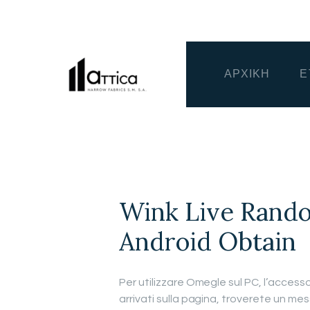
ΑΡΧΙΚΗ
Ε
Wink Live Rando
Android Obtain
Per utilizzare Omegle sul PC, l’accesso
arrivati sulla pagina, troverete un m