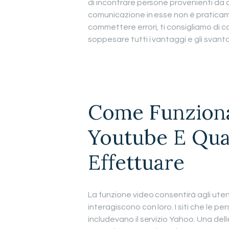
di incontrare persone provenienti da q
comunicazione in esse non è praticamen
commettere errori, ti consigliamo di
soppesare tutti i vantaggi e gli svantag
Come Funziona
Youtube E Qual
Effettuare
La funzione video consentirà agli uten
interagiscono con loro. I siti che le p
includevano il servizio Yahoo. Una dell