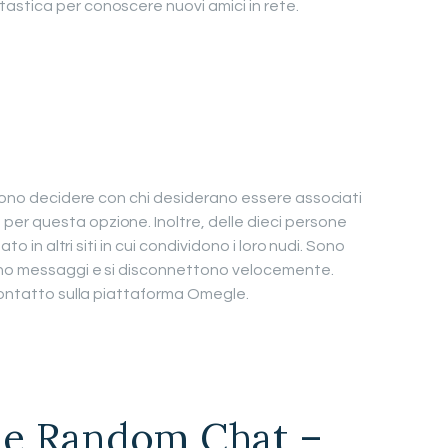
tastica per conoscere nuovi amici in rete.
ssono decidere con chi desiderano essere associati
er questa opzione. Inoltre, delle dieci persone
to in altri siti in cui condividono i loro nudi. Sono
ano messaggi e si disconnettono velocemente.
 contatto sulla piattaforma Omegle.
me Random Chat –