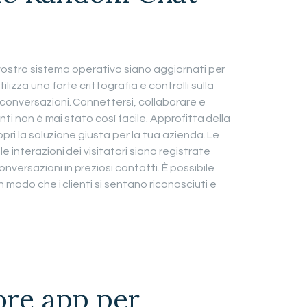
l vostro sistema operativo siano aggiornati per
izza una forte crittografia e controlli sulla
conversazioni. Connettersi, collaborare e
nti non è mai stato così facile. Approfitta della
opri la soluzione giusta per la tua azienda. Le
 interazioni dei visitatori siano registrate
ersazioni in preziosi contatti. È possibile
 modo che i clienti si sentano riconosciuti e
iore app per