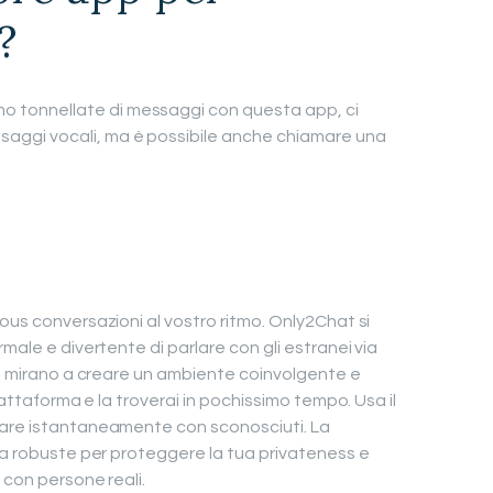
?
o tonnellate di messaggi con questa app, ci
saggi vocali, ma è possibile anche chiamare una
ous conversazioni al vostro ritmo. Only2Chat si
male e divertente di parlare con gli estranei via
ali mirano a creare un ambiente coinvolgente e
piattaforma e la troverai in pochissimo tempo. Usa il
lare istantaneamente con sconosciuti. La
zza robuste per proteggere la tua privateness e
 con persone reali.