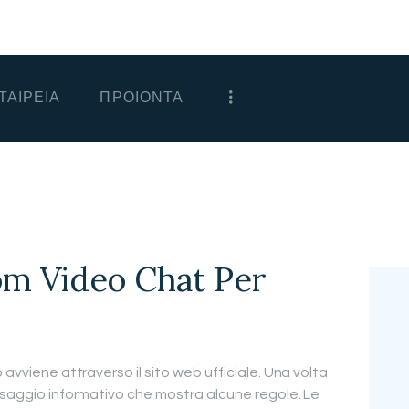
ΑΡΧΙΚΗ
ΕΤΑΙΡΕΙΑ
ΤΑΙΡΕΙΑ
ΠΡΟΙΟΝΤΑ
ΠΡΟΙΟΝΤΑ
ΕΠΙΚΟΙΝΩΝΙΑ
ΧΟΝΔΡΙΚΗ
ΕΛΛΗΝΙΚΆ
m Video Chat Per
 avviene attraverso il sito web ufficiale. Una volta
essaggio informativo che mostra alcune regole. Le