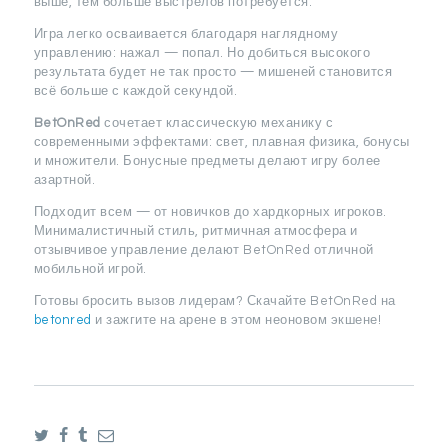
выше, тем больше выстрелов потребуется.
Игра легко осваивается благодаря наглядному
управлению: нажал — попал. Но добиться высокого
результата будет не так просто — мишеней становится
всё больше с каждой секундой.
BetOnRed
сочетает классическую механику с
современными эффектами: свет, плавная физика, бонусы
и множители. Бонусные предметы делают игру более
азартной.
Подходит всем — от новичков до хардкорных игроков.
Минималистичный стиль, ритмичная атмосфера и
отзывчивое управление делают BetOnRed отличной
мобильной игрой.
Готовы бросить вызов лидерам? Скачайте BetOnRed на
betonred
и зажгите на арене в этом неоновом экшене!