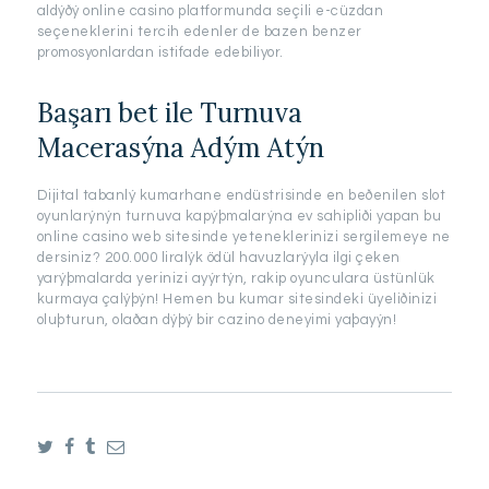
aldýðý online casino platformunda seçili e-cüzdan
seçeneklerini tercih edenler de bazen benzer
promosyonlardan istifade edebiliyor.
Başarı bet ile Turnuva
Macerasýna Adým Atýn
Dijital tabanlý kumarhane endüstrisinde en beðenilen slot
oyunlarýnýn turnuva kapýþmalarýna ev sahipliði yapan bu
online casino web sitesinde yeteneklerinizi sergilemeye ne
dersiniz? 200.000 liralýk ödül havuzlarýyla ilgi çeken
yarýþmalarda yerinizi ayýrtýn, rakip oyunculara üstünlük
kurmaya çalýþýn! Hemen bu kumar sitesindeki üyeliðinizi
oluþturun, olaðan dýþý bir cazino deneyimi yaþayýn!