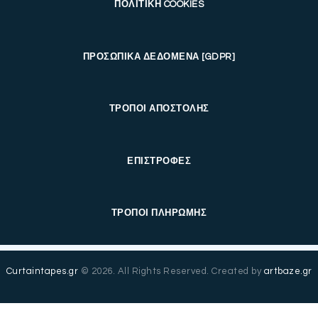
ΠΟΛΙΤΙΚΗ COOKIES
ΠΡΟΣΩΠΙΚΑ ΔΕΔΟΜΕΝΑ [GDPR]
ΤΡΟΠΟΙ ΑΠΟΣΤΟΛΗΣ
ΕΠΙΣΤΡΟΦΕΣ
ΤΡΟΠΟΙ ΠΛΗΡΩΜΗΣ
Curtaintapes.gr
© 2026. All Rights Reserved. Created by
artbaze.gr