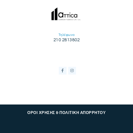
Τηλέφωνο
210 2813802
ΟΡΟΙ ΧΡΗΣΗΣ & ΠΟΛΙΤΙΚΗ ΑΠΟΡΡΗΤΟΥ