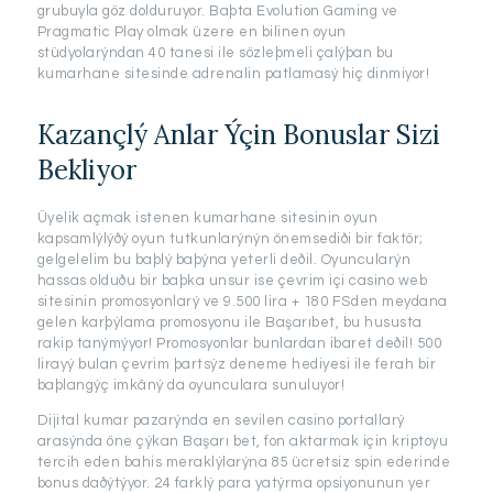
grubuyla göz dolduruyor. Baþta Evolution Gaming ve
Pragmatic Play olmak üzere en bilinen oyun
stüdyolarýndan 40 tanesi ile sözleþmeli çalýþan bu
kumarhane sitesinde adrenalin patlamasý hiç dinmiyor!
Kazançlý Anlar Ýçin Bonuslar Sizi
Bekliyor
Üyelik açmak istenen kumarhane sitesinin oyun
kapsamlýlýðý oyun tutkunlarýnýn önemsediði bir faktör;
gelgelelim bu baþlý baþýna yeterli deðil. Oyuncularýn
hassas olduðu bir baþka unsur ise çevrim içi casino web
sitesinin promosyonlarý ve 9.500 lira + 180 FSden meydana
gelen karþýlama promosyonu ile Başarıbet, bu hususta
rakip tanýmýyor! Promosyonlar bunlardan ibaret deðil! 500
lirayý bulan çevrim þartsýz deneme hediyesi ile ferah bir
baþlangýç imkâný da oyunculara sunuluyor!
Dijital kumar pazarýnda en sevilen casino portallarý
arasýnda öne çýkan Başarı bet, fon aktarmak için kriptoyu
tercih eden bahis meraklýlarýna 85 ücretsiz spin ederinde
bonus daðýtýyor. 24 farklý para yatýrma opsiyonunun yer