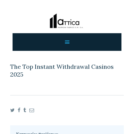
ΑΡΧΙΚΗ
ΕΤΑΙΡΕΙΑ
ΠΡΟΙΟΝΤΑ
The Top Instant Withdrawal Casinos
ΕΠΙΚΟΙΝΩΝΙΑ
2025
ΧΟΝΔΡΙΚΗ
ΕΛΛΗΝΙΚΆ
Κατηγορίες προϊόντων