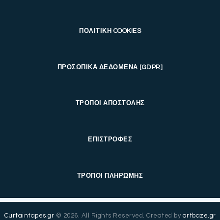
ΠΟΛΙΤΙΚΗ COOKIES
ΠΡΟΣΩΠΙΚΑ ΔΕΔΟΜΕΝΑ [GDPR]
ΤΡΟΠΟΙ ΑΠΟΣΤΟΛΗΣ
ΕΠΙΣΤΡΟΦΕΣ
ΤΡΟΠΟΙ ΠΛΗΡΩΜΗΣ
Curtaintapes.gr
© 2026. All Rights Reserved. Created by
artbaze.gr