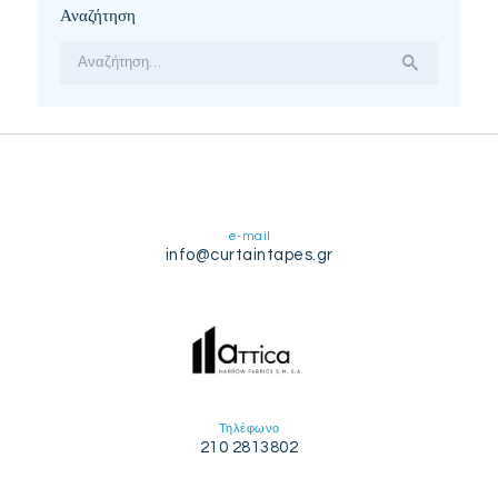
Αναζήτηση
Αναζήτηση
για:
e-mail
info@curtaintapes.gr
Τηλέφωνο
210 2813802