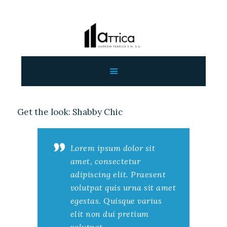
ΑΡΧΙΚΗ
ΕΤΑΙΡΕΙΑ
ΠΡΟΙΟΝΤΑ
ΕΠΙΚΟΙΝΩΝΙΑ
Get the look: Shabby Chic
ΧΟΝΔΡΙΚΗ
ΕΛΛΗΝΙΚΆ
Lorem ipsum dolor sit
amet, consectetur
adipiscing elit. Praesent
volutpat quis urna sit amet
egestas. Quisque varius
elit non dui pretium