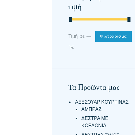
τιμή
Ελάχιστη
Μέγιστη
Τιμή:
0€
—
Φιλτράρισμα
τιμή
τιμή
1€
Τα Προϊόντα μας
ΑΞΕΣΟΥΑΡ ΚΟΥΡΤΙΝΑΣ
ΑΜΠΡΑΖ
ΔΕΣΤΡΑ ΜΕ
ΚΟΡΔΟΝΙΑ
ΔΕΣΤΡΕΣ TWIST