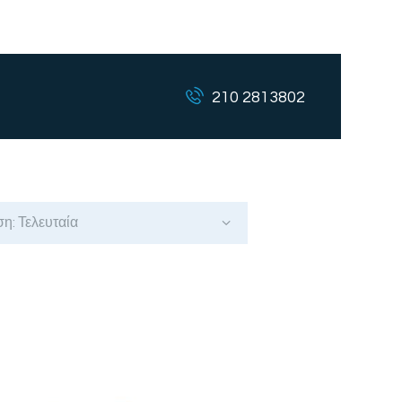
210 2813802
Sorted
by
latest